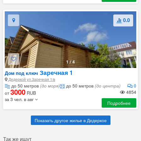
0.0
1
/
4
Заречная 1
Дом под ключ
Дедеркой ул.Заречная 1/в
до 50 метров
(до моря)
до 50 метров
(до центра)
0
3000
4854
от
RUB
за 3 чел. в авг
Подробнее
Показать другое жилье в Дедеркое
Так же ищут