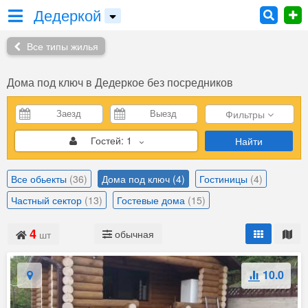
Дедеркой
Все типы жилья
Дома под ключ
в Дедеркое без посредников
Фильтры
Гостей:
1
Найти
Все обьекты
(36)
Дома под ключ
(4)
Гостиницы
(4)
Частный сектор
(13)
Гостевые дома
(15)
4
обычная
шт
10.0