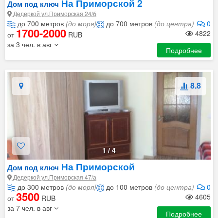
На Приморской 2
Дом под ключ
Дедеркой ул.Приморская 24/б
до 700 метров
(до моря)
до 700 метров
(до центра)
0
1700-2000
4822
от
RUB
за 3 чел. в авг
Подробнее
8.8
1
/
4
На Приморской
Дом под ключ
Дедеркой ул.Приморская 47/а
до 300 метров
(до моря)
до 100 метров
(до центра)
0
3500
4605
от
RUB
за 7 чел. в авг
Подробнее